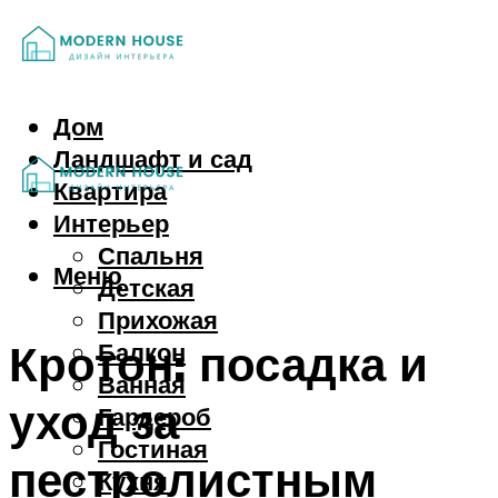
Дом
Ландшафт и сад
Квартира
Интерьер
Спальня
Меню
Детская
Прихожая
Кротон: посадка и
Балкон
Ванная
уход за
Гардероб
Гостиная
пестролистным
Кухня