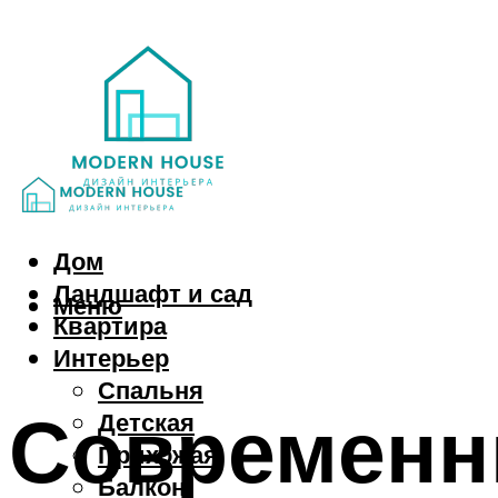
Дом
Ландшафт и сад
Меню
Квартира
Интерьер
Спальня
Современн
Детская
Прихожая
Балкон