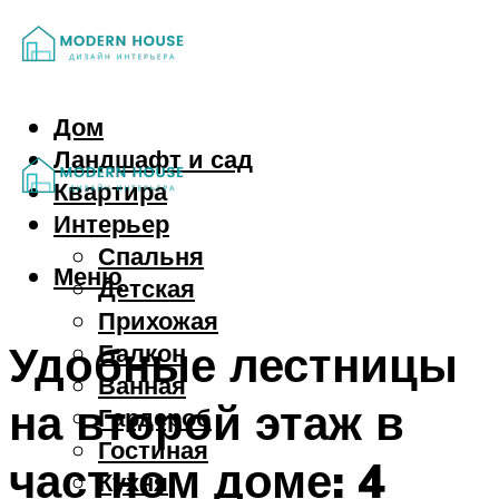
Дом
Ландшафт и сад
Квартира
Интерьер
Спальня
Меню
Детская
Прихожая
Удобные лестницы
Балкон
Ванная
на второй этаж в
Гардероб
Гостиная
частном доме: 4
Кухня