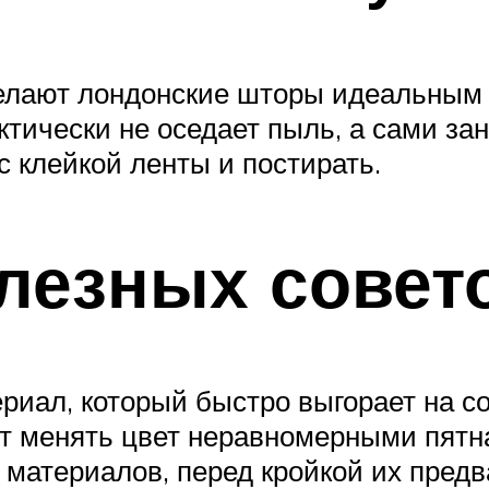
елают лондонские шторы идеальным
тически не оседает пыль, а сами зан
с клейкой ленты и постирать.
лезных совет
риал, который быстро выгорает на со
дет менять цвет неравномерными пятн
материалов, перед кройкой их пред