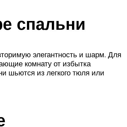
ре спальни
вторимую элегантность и шарм. Для
щающие комнату от избытка
они шьются из легкого тюля или
е