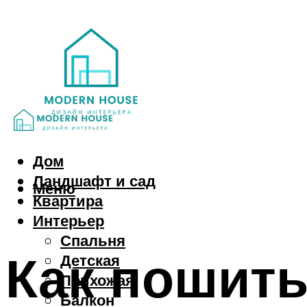
Дом
Ландшафт и сад
Меню
Квартира
Интерьер
Спальня
Как пошит
Детская
Прихожая
Балкон