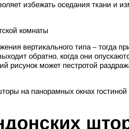
воляет избежать оседания ткани и и
тской комнаты
жения вертикального типа – тогда п
ыходит обратно, когда они опускаютс
кий рисунок может пестротой раздраж
шторы на панорамных окнах гостиной
ндонских што