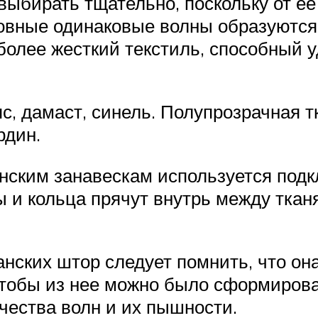
выбирать тщательно, поскольку от е
овные одинаковые волны образуются 
более жесткий текстиль, способный 
пс, дамаст, синель. Полупрозрачная 
рдин.
нским занавескам используется подк
 и кольца прячут внутрь между тканя
анских штор следует помнить, что о
 чтобы из нее можно было сформиров
чества волн и их пышности.