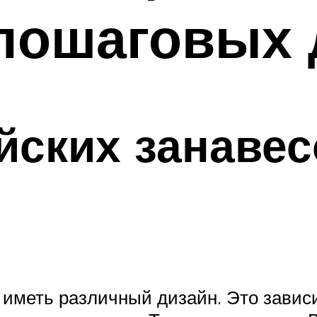
 пошаговых 
йских занавесо
 иметь различный дизайн. Это зависи