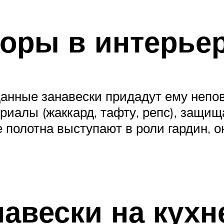
оры в интерье
анные занавески придадут ему непо
иалы (жаккард, тафту, репс), защи
е полотна выступают в роли гардин, 
авески на кухн