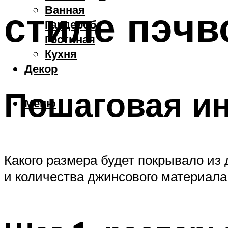
Ванная
стиле пэчв
Гардероб
Гостиная
Кухня
Декор
Пошаговая ин
Меню
Какого размера будет покрывало из
и количества джинсового материала