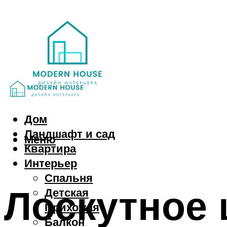
Дом
Ландшафт и сад
Меню
Квартира
Интерьер
Спальня
Лоскутное 
Детская
Прихожая
Балкон