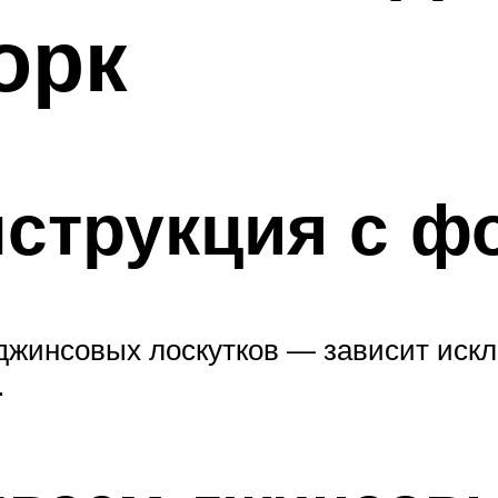
орк
струкция с ф
 джинсовых лоскутков — зависит ис
.