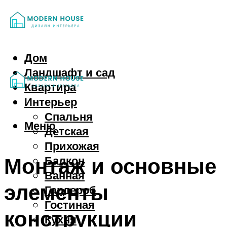
Дом
Ландшафт и сад
Квартира
Интерьер
Спальня
Меню
Детская
Прихожая
Монтаж и основные
Балкон
Ванная
элементы
Гардероб
Гостиная
конструкции
Кухня