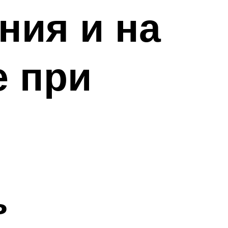
ния и на
е при
ь