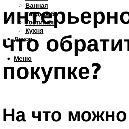
Ванная
интерьерно
Гардероб
Гостиная
Кухня
что обрати
Декор
Меню
покупке?
На что можно