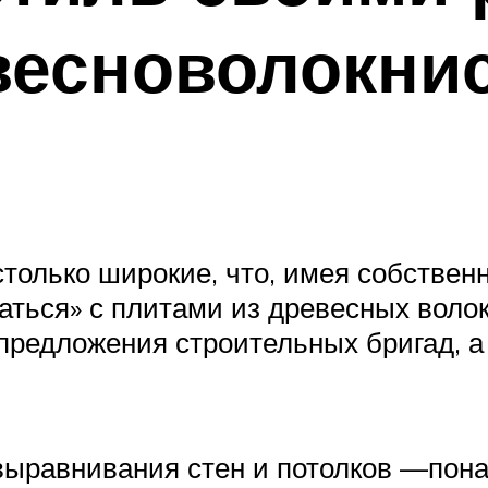
евесноволокни
только широкие, что, имея собственн
ться» с плитами из древесных волоко
предложения строительных бригад, а
ыравнивания стен и потолков —понад