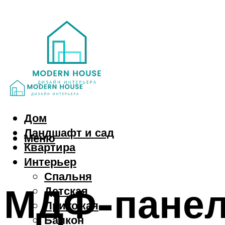
Дом
Ландшафт и сад
Меню
Квартира
Интерьер
Спальня
МДФ-панел
Детская
Прихожая
Балкон