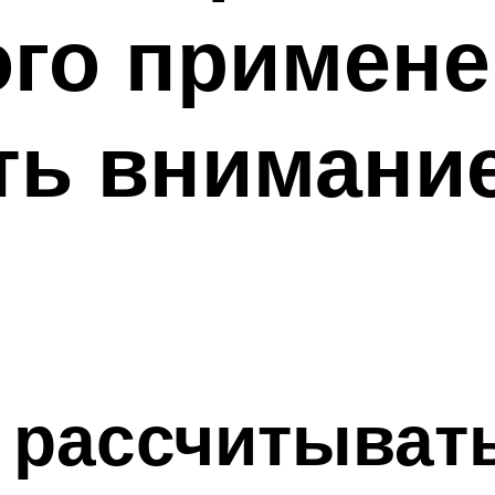
го примене
ть внимани
 рассчитыват