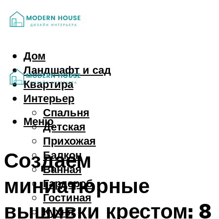
Дом
Ландшафт и сад
Квартира
Интерьер
Спальня
Меню
Детская
Прихожая
Создаем
Балкон
Ванная
миниатюрные
Гардероб
Гостиная
вышивки крестом: 8
Кухня