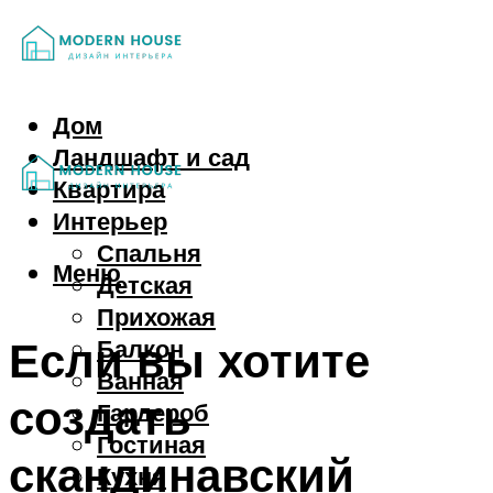
Дом
Ландшафт и сад
Квартира
Интерьер
Спальня
Меню
Детская
Прихожая
Если вы хотите
Балкон
Ванная
создать
Гардероб
Гостиная
скандинавский
Кухня