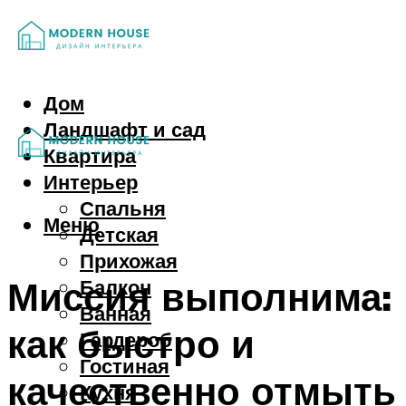
Дом
Ландшафт и сад
Квартира
Интерьер
Спальня
Меню
Детская
Прихожая
Миссия выполнима:
Балкон
Ванная
как быстро и
Гардероб
Гостиная
качественно отмыть
Кухня