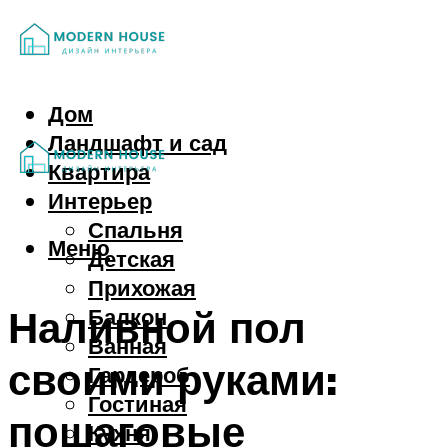
Дом
Ландшафт и сад
Квартира
Интерьер
Спальня
Меню
Детская
Прихожая
Наливной пол
Балкон
Ванная
своими руками:
Гардероб
Гостиная
пошаговые
Кухня