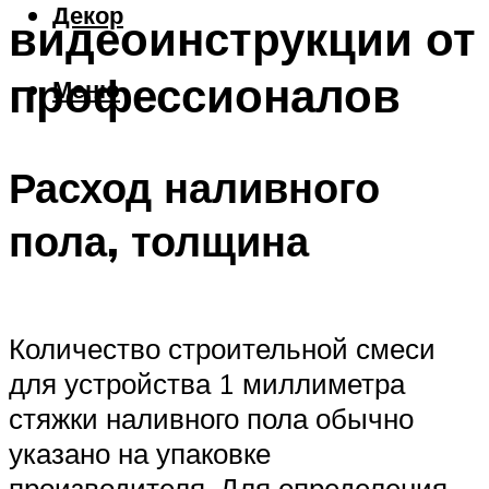
Декор
видеоинструкции от
профессионалов
Меню
Расход наливного
пола, толщина
Количество строительной смеси
для устройства 1 миллиметра
стяжки наливного пола обычно
указано на упаковке
производителя. Для определения