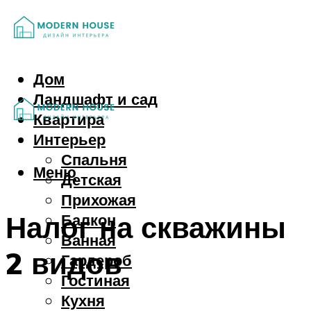
Дом
Ландшафт и сад
Квартира
Интерьер
Спальня
Меню
Детская
Прихожая
Налог на скважины
Балкон
Ванная
2 видов
Гардероб
Гостиная
Кухня