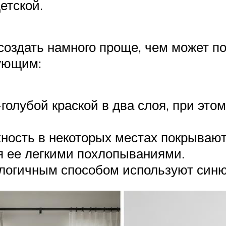
етской.
создать намного проще, чем может по
дующим:
олубой краской в два слоя, при это
хность в некоторых местах покрывают
ся ее легкими похлопываниями.
алогичным способом используют синю