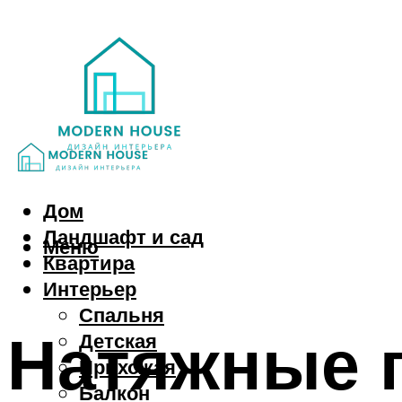
Дом
Ландшафт и сад
Меню
Квартира
Интерьер
Спальня
Натяжные п
Детская
Прихожая
Балкон