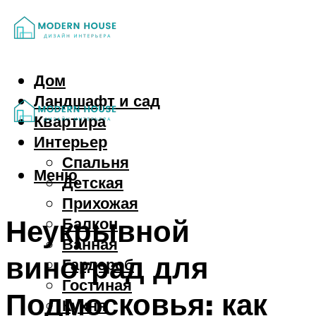
Дом
Ландшафт и сад
Квартира
Интерьер
Спальня
Меню
Детская
Прихожая
Неукрывной
Балкон
Ванная
виноград для
Гардероб
Гостиная
Подмосковья: как
Кухня