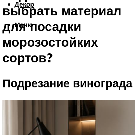
Декор
выбрать материал
для посадки
Меню
морозостойких
сортов?
Подрезание винограда