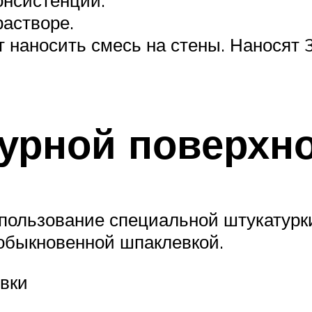
онсистенции.
растворе.
наносить смесь на стены. Наносят 3
урной поверхн
пользование специальной штукатурки
 обыкновенной шпаклевкой.
вки