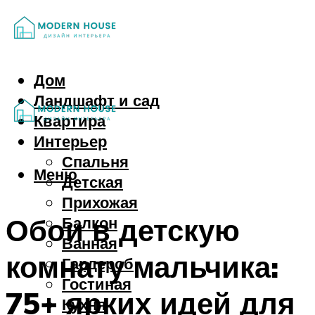
Дом
Ландшафт и сад
Квартира
Интерьер
Спальня
Меню
Детская
Прихожая
Обои в детскую
Балкон
Ванная
комнату мальчика:
Гардероб
Гостиная
75+ ярких идей для
Кухня