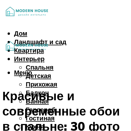
Дом
Ландшафт и сад
Квартира
Интерьер
Спальня
Меню
Детская
Прихожая
Красивые и
Балкон
Ванная
современные обои
Гардероб
Гостиная
в спальне: 30 фото
Кухня