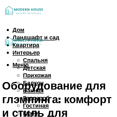
Дом
Ландшафт и сад
Квартира
Интерьер
Спальня
Меню
Детская
Прихожая
Оборудование для
Балкон
Ванная
глэмпинга: комфорт
Гардероб
Гостиная
и стиль для
Кухня