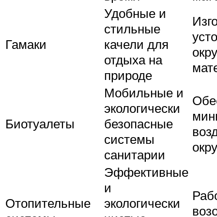
Удобные и
Изг
стильные
уст
Гамаки
качели для
окр
отдыха на
мат
природе
Мобильные и
Обе
экологически
мин
Биотуалеты
безопасные
воз
системы
окр
санитарии
Эффективные
и
Раб
Отопительные
экологически
воз