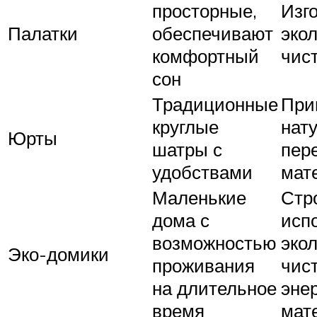
просторные,
Изг
Палатки
обеспечивают
эко
комфортный
чис
сон
Традиционные
При
круглые
нат
Юрты
шатры с
пер
удобствами
мат
Маленькие
Стр
дома с
исп
возможностью
эко
Эко-домики
проживания
чис
на длительное
эне
время
мат