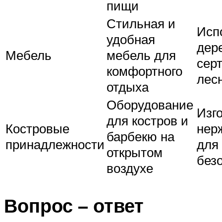
пищи
Стильная и
Исп
удобная
дер
Мебель
мебель для
сер
комфортного
лес
отдыха
Оборудование
Изг
для костров и
Костровые
нер
барбекю на
принадлежности
для
открытом
без
воздухе
Вопрос – ответ