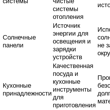
системы
чистые
ист
системы
отопления
Источник
Исп
энергии для
Солнечные
сол
освещения и
панели
не 
зарядки
окр
устройств
Качественная
посуда и
Про
кухонные
Кухонные
без
инструменты
принадлежности
дол
для
мат
приготовления