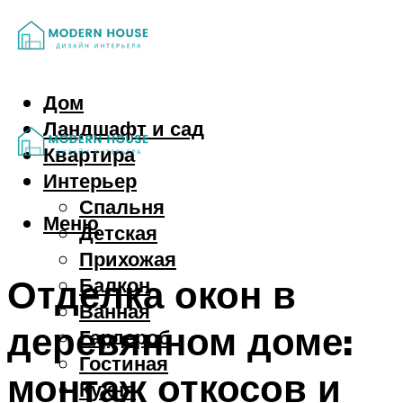
Дом
Ландшафт и сад
Квартира
Интерьер
Спальня
Меню
Детская
Прихожая
Отделка окон в
Балкон
Ванная
деревянном доме:
Гардероб
Гостиная
монтаж откосов и
Кухня