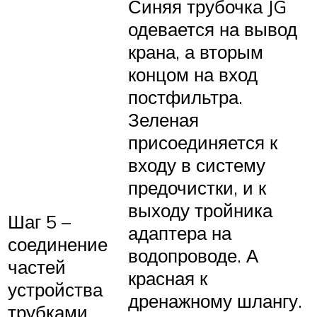
Синяя трубочка JG
одевается на вывод
крана, а вторым
концом на вход
постфильтра.
Зеленая
присоединяется к
входу в систему
предочистки, и к
выходу тройника
Шаг 5 –
адаптера на
соединение
водопроводе. А
частей
красная к
устройства
дренажному шлангу.
трубками