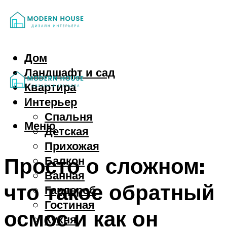
Дом
Ландшафт и сад
Квартира
Интерьер
Спальня
Меню
Детская
Прихожая
Просто о сложном:
Балкон
Ванная
что такое обратный
Гардероб
Гостиная
осмос и как он
Кухня