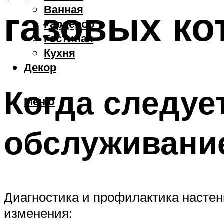
Ванная
газовых ко
Гардероб
Гостиная
Кухня
Декор
Когда следуе
Меню
обслуживани
Диагностика и профилактика настен
изменения: