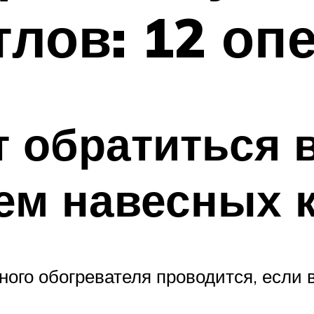
тлов: 12 оп
т обратиться в
ем навесных 
ного обогревателя проводится, если