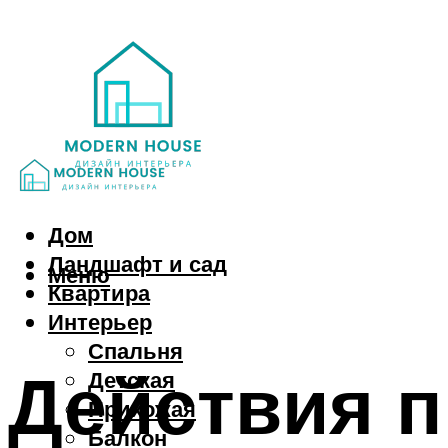
Дом
Ландшафт и сад
Меню
Квартира
Интерьер
Спальня
Действия 
Детская
Прихожая
Балкон