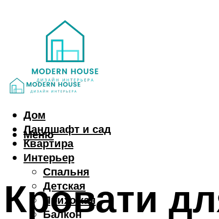
Дом
Ландшафт и сад
Меню
Квартира
Интерьер
Спальня
Кровати для
Детская
Прихожая
Балкон