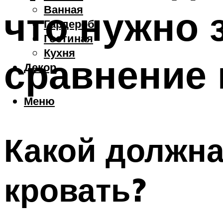
Ванная
что нужно 
Гардероб
Гостиная
Кухня
сравнение
Декор
Меню
Какой должн
кровать?