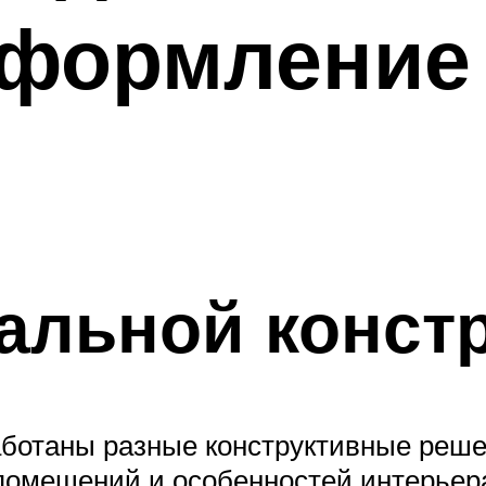
формление 
альной конст
аботаны разные конструктивные реше
 помещений и особенностей интерьер