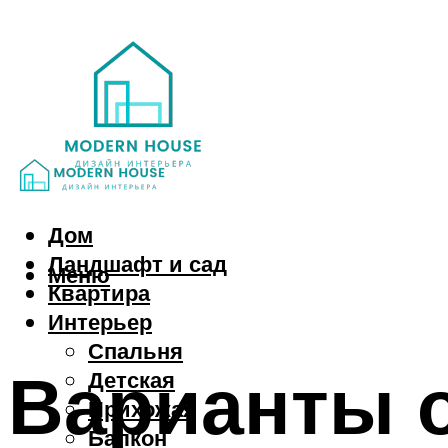
Дом
Ландшафт и сад
Меню
Квартира
Интерьер
Спальня
Варианты о
Детская
Прихожая
Балкон