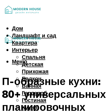
Дом
Ландшафт и сад
Квартира
Интерьер
Спальня
Меню
Детская
Прихожая
П-образные кухни:
Балкон
Ванная
80+ универсальных
Гардероб
Гостиная
планировочных
Кухня