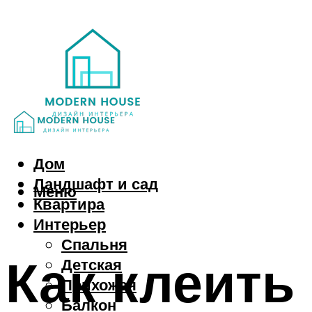
Дом
Ландшафт и сад
Меню
Квартира
Интерьер
Спальня
Как клеить
Детская
Прихожая
Балкон