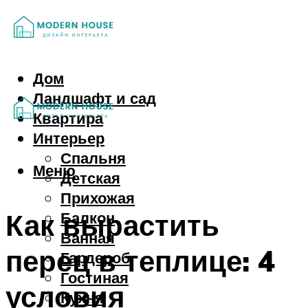
Дом
Ландшафт и сад
Квартира
Интерьер
Спальня
Меню
Детская
Прихожая
Как вырастить
Балкон
Ванная
перец в теплице: 4
Гардероб
Гостиная
условия
Кухня