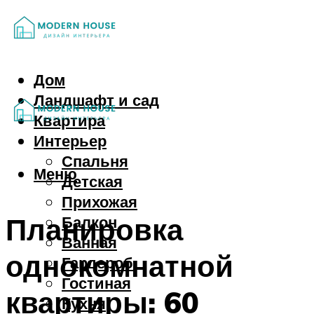
Дом
Ландшафт и сад
Квартира
Интерьер
Спальня
Меню
Детская
Прихожая
Планировка
Балкон
Ванная
однокомнатной
Гардероб
Гостиная
квартиры: 60
Кухня