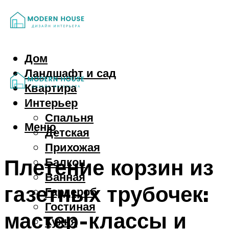
Дом
Ландшафт и сад
Квартира
Интерьер
Спальня
Меню
Детская
Прихожая
Плетение корзин из
Балкон
Ванная
газетных трубочек:
Гардероб
Гостиная
мастер-классы и
Кухня