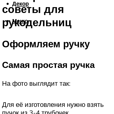
Декор
советы для
рукодельниц
Меню
Оформляем ручку
Самая простая ручка
На фото выглядит так:
Для её изготовления нужно взять
пучок из 3-4 трубочек,