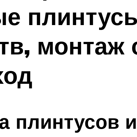
е плинтусы
тв, монтаж
ход
 плинтусов и