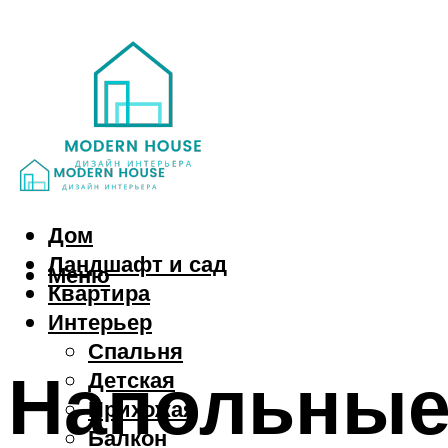
Дом
Ландшафт и сад
Меню
Квартира
Интерьер
Спальня
Напольные
Детская
Прихожая
Балкон