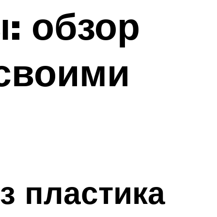
: обзор
 своими
з пластика