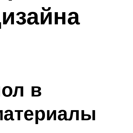
дизайна
ол в
материалы