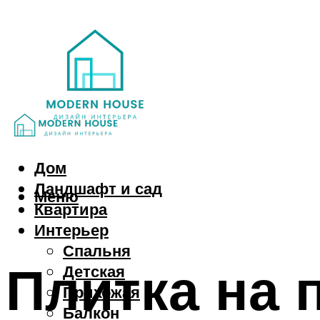
Дом
Ландшафт и сад
Меню
Квартира
Интерьер
Спальня
Плитка на 
Детская
Прихожая
Балкон