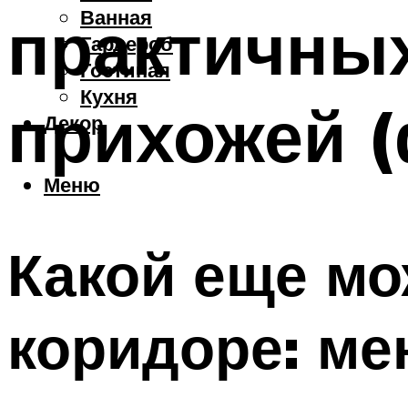
Ванная
практичны
Гардероб
Гостиная
Кухня
прихожей (
Декор
Меню
Какой еще мо
коридоре: м