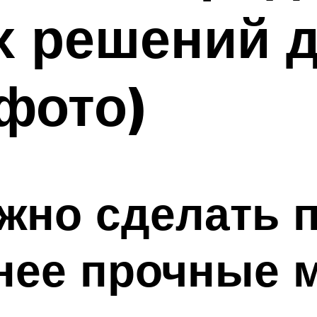
х решений 
фото)
жно сделать п
енее прочные 