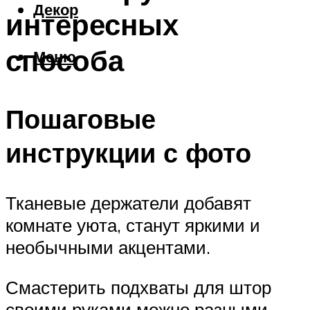
Декор
интересных
способа
Меню
Пошаговые
инструкции с фото
Тканевые держатели добавят
комнате уюта, станут яркими и
необычными акцентами.
Смастерить подхваты для штор
своими руками можно разными