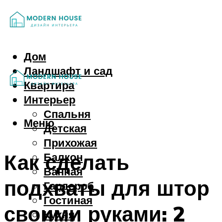
Дом
Ландшафт и сад
Квартира
Интерьер
Спальня
Меню
Детская
Прихожая
Как сделать
Балкон
Ванная
подхваты для штор
Гардероб
Гостиная
своими руками: 2
Кухня