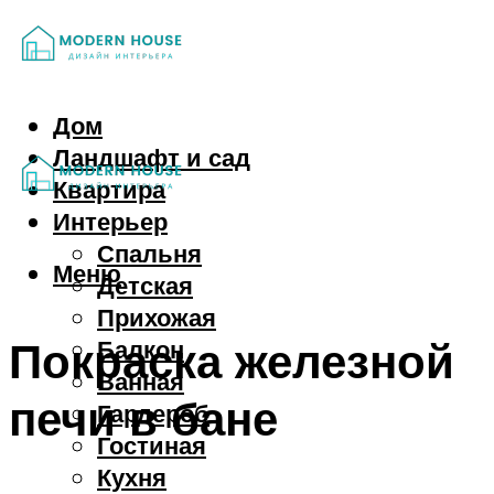
Дом
Ландшафт и сад
Квартира
Интерьер
Спальня
Меню
Детская
Прихожая
Покраска железной
Балкон
Ванная
печи в бане
Гардероб
Гостиная
Кухня