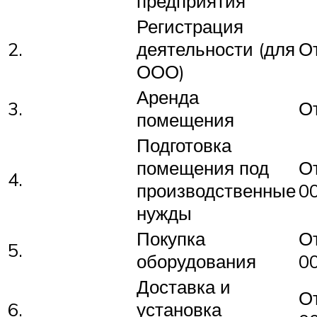
предприятия
Регистрация
2.
деятельности (для
О
ООО)
Аренда
3.
О
помещения
Подготовка
помещения под
О
4.
производственные
0
нужды
Покупка
О
5.
оборудования
0
Доставка и
О
6.
установка