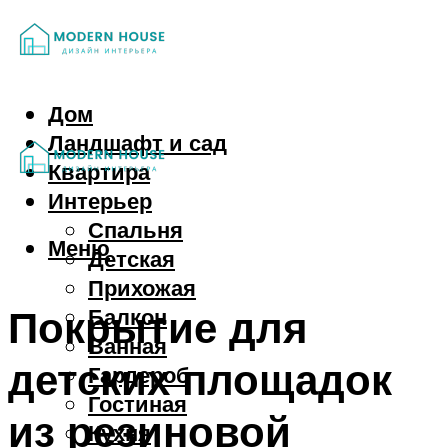
Дом
Ландшафт и сад
Квартира
Интерьер
Спальня
Меню
Детская
Прихожая
Покрытие для
Балкон
Ванная
детских площадок
Гардероб
Гостиная
из резиновой
Кухня