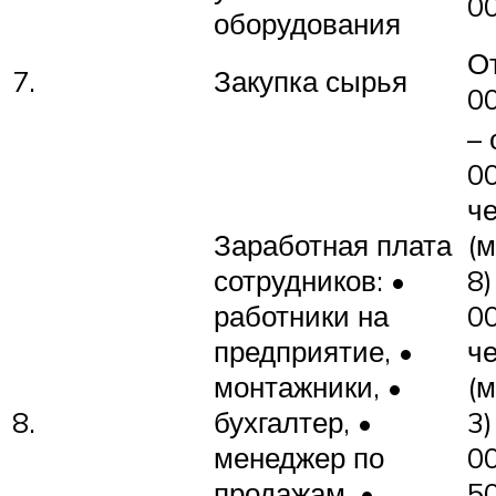
0
оборудования
О
7.
Закупка сырья
0
– 
00
че
Заработная плата
(
сотрудников: •
8)
работники на
00
предприятие, •
че
монтажники, •
(
8.
бухгалтер, •
3)
менеджер по
00
продажам, •
50