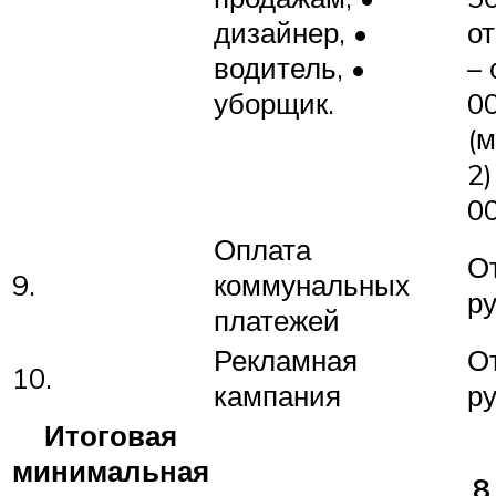
дизайнер, •
от
водитель, •
– 
уборщик.
0
(
2)
0
Оплата
О
9.
коммунальных
ру
платежей
Рекламная
О
10.
кампания
ру
Итоговая
минимальная
8