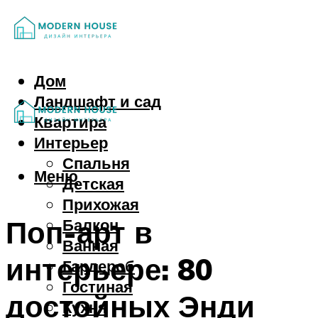
Дом
Ландшафт и сад
Квартира
Интерьер
Спальня
Меню
Детская
Прихожая
Поп-арт в
Балкон
Ванная
интерьере: 80
Гардероб
Гостиная
достойных Энди
Кухня