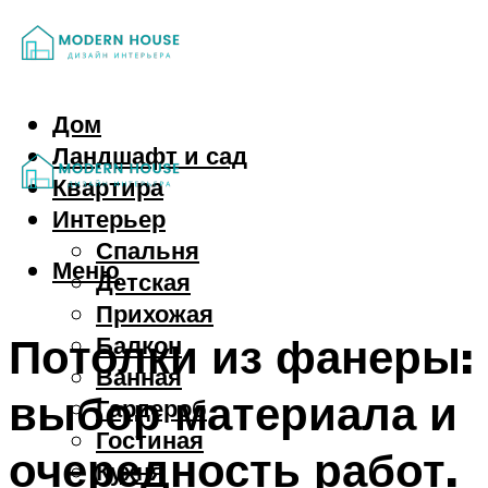
Дом
Ландшафт и сад
Квартира
Интерьер
Спальня
Меню
Детская
Прихожая
Потолки из фанеры:
Балкон
Ванная
выбор материала и
Гардероб
Гостиная
очередность работ.
Кухня