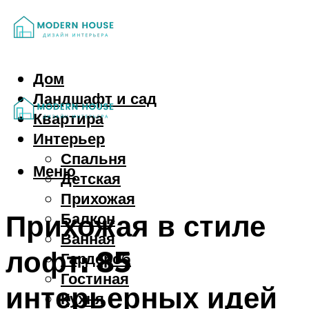
Дом
Ландшафт и сад
Квартира
Интерьер
Спальня
Меню
Детская
Прихожая
Прихожая в стиле
Балкон
Ванная
лофт: 85
Гардероб
Гостиная
интерьерных идей
Кухня