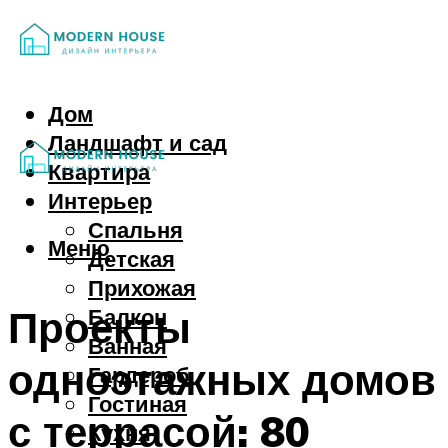
Дом
Ландшафт и сад
Квартира
Интерьер
Спальня
Меню
Детская
Прихожая
Проекты
Балкон
Ванная
одноэтажных домов
Гардероб
Гостиная
с террасой: 80
Кухня