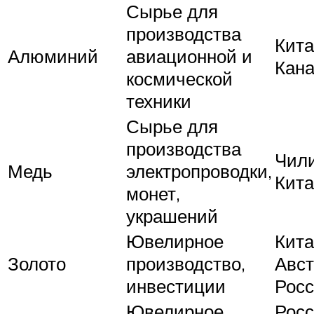
Сырье для
производства
Кита
Алюминий
авиационной и
Кан
космической
техники
Сырье для
производства
Чили
Медь
электропроводки,
Кит
монет,
украшений
Ювелирное
Кита
Золото
производство,
Авст
инвестиции
Рос
Ювелирное
Росс