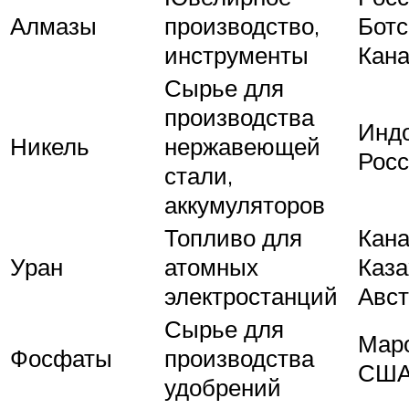
Алмазы
производство,
Ботс
инструменты
Кан
Сырье для
производства
Индо
Никель
нержавеющей
Росс
стали,
аккумуляторов
Топливо для
Кана
Уран
атомных
Каза
электростанций
Авс
Сырье для
Маро
Фосфаты
производства
СШ
удобрений