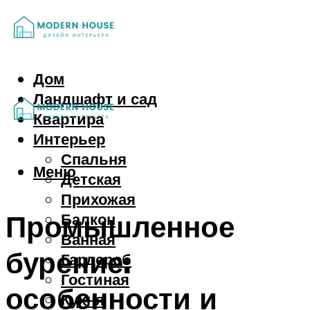
Дом
Ландшафт и сад
Квартира
Интерьер
Спальня
Меню
Детская
Прихожая
Промышленное
Балкон
Ванная
бурение:
Гардероб
Гостиная
особенности и
Кухня