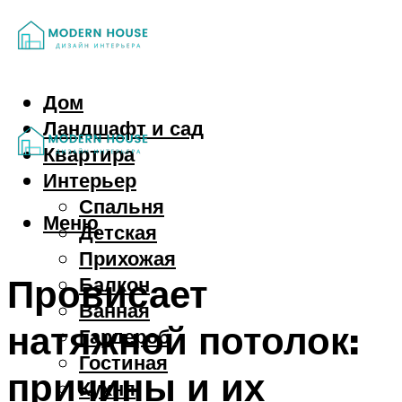
Дом
Ландшафт и сад
Квартира
Интерьер
Спальня
Меню
Детская
Прихожая
Провисает
Балкон
Ванная
натяжной потолок:
Гардероб
Гостиная
причины и их
Кухня