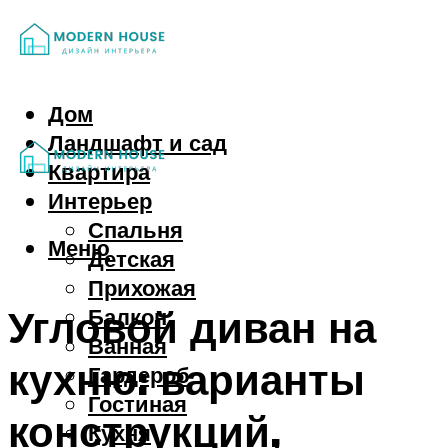
Дом
Ландшафт и сад
Квартира
Интерьер
Спальня
Меню
Детская
Прихожая
Угловой диван на
Балкон
Ванная
кухню: варианты
Гардероб
Гостиная
конструкций,
Кухня