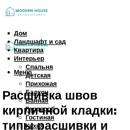
Дом
Ландшафт и сад
Квартира
Интерьер
Спальня
Меню
Детская
Прихожая
Расшивка швов
Балкон
Ванная
кирпичной кладки:
Гардероб
Гостиная
типы расшивки и
Кухня