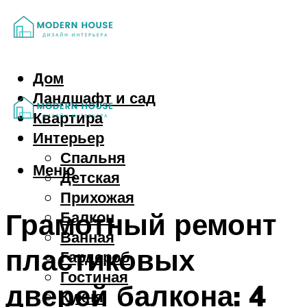
Дом
Ландшафт и сад
Квартира
Интерьер
Спальня
Меню
Детская
Прихожая
Грамотный ремонт
Балкон
Ванная
пластиковых
Гардероб
Гостиная
дверей балкона: 4
Кухня