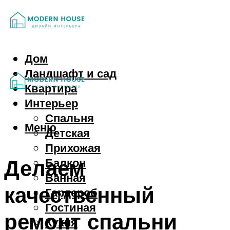
Дом
Ландшафт и сад
Квартира
Интерьер
Спальня
Меню
Детская
Прихожая
Делаем
Балкон
Ванная
качественный
Гардероб
Гостиная
ремонт спальни
Кухня