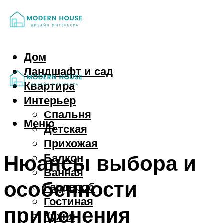
Дом
Ландшафт и сад
Квартира
Интерьер
Спальня
Меню
Детская
Прихожая
Нюансы выбора и
Балкон
Ванная
особенности
Гардероб
Гостиная
применения
Кухня