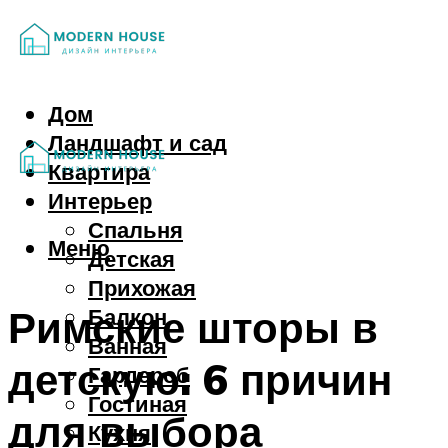
Дом
Ландшафт и сад
Квартира
Интерьер
Спальня
Меню
Детская
Прихожая
Римские шторы в
Балкон
Ванная
детскую: 6 причин
Гардероб
Гостиная
для выбора
Кухня