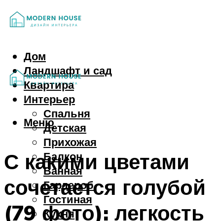
Дом
Ландшафт и сад
Квартира
Интерьер
Спальня
Меню
Детская
Прихожая
С какими цветами
Балкон
Ванная
сочетается голубой
Гардероб
Гостиная
(79 фото): легкость
Кухня