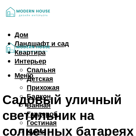
Дом
Ландшафт и сад
Квартира
Интерьер
Спальня
Меню
Детская
Прихожая
Садовый уличный
Балкон
Ванная
светильник на
Гардероб
Гостиная
солнечных батареях
Кухня