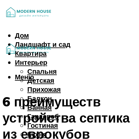
Дом
Ландшафт и сад
Квартира
Интерьер
Спальня
Меню
Детская
Прихожая
6 преимуществ
Балкон
Ванная
устройства септика
Гардероб
Гостиная
из еврокубов
Кухня