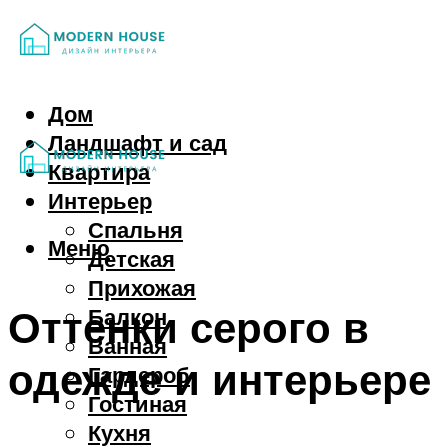
Дом
Ландшафт и сад
Квартира
Интерьер
Спальня
Меню
Детская
Прихожая
Оттенки серого в
Балкон
Ванная
одежде и интерьере
Гардероб
Гостиная
Кухня