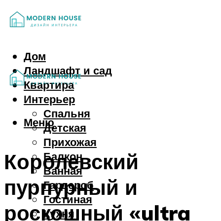
Дом
Ландшафт и сад
Квартира
Интерьер
Спальня
Меню
Детская
Прихожая
Королевский
Балкон
Ванная
пурпурный и
Гардероб
Гостиная
роскошный «ultra
Кухня