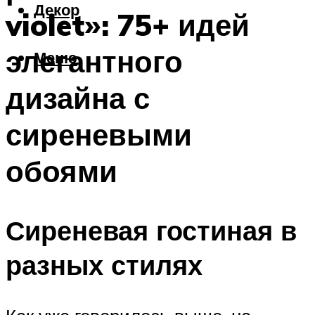
Декор
violet»: 75+ идей
элегантного
Меню
дизайна с
сиреневыми
обоями
Сиреневая гостиная в
разных стилях